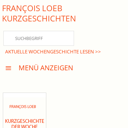
FRANÇOIS LOEB
close Submenü
KURZ­GESCHICHTEN
HOME
KURZGESCHICHTEN
AKTUELLE WOCHENGESCHICHTE LESEN >>
DREISATZROMANE
MENÜ ANZEIGEN
PRESSE
EVENTS
AKTUELLES
INFO