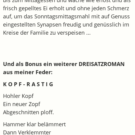
bis zum Mittagessen und wache wie erlöst und als
frisch gepelltes Ei erholt und ohne jeden Schmerz
auf, um das Sonntagsmittagsmahl mit auf Genuss
eingestellten Synapsen freudig und genüsslich im
Kreise der Familie zu verspeisen ...
Und als Bonus ein weiterer DREISATZROMAN
aus meiner Feder:
K O P F - R A S T I G
Hohler Kopf
Ein neuer Zopf
Abgeschnitten ploff.
Hammer klar belämmert
Dann Verklemmter