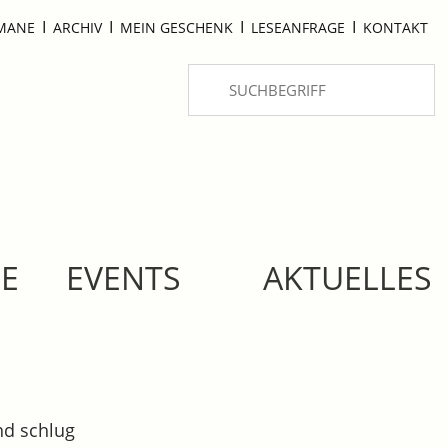
I
I
I
I
OMANE
ARCHIV
MEIN GESCHENK
LESEANFRAGE
KONTAKT
SE
EVENTS
AKTUELLES
und schlug