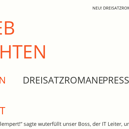
NEU! DREISATZR
EB
CHTEN
EN
DREISATZROMANE
PRES
T
lempert!“ sagte wuterfüllt unser Boss, der IT Leiter, 