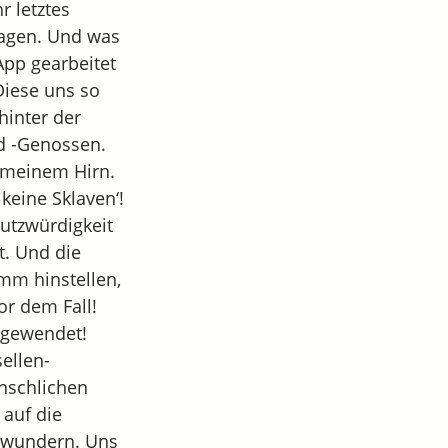
r letztes
ragen. Und was
App gearbeitet
Diese uns so
hinter der
d -Genossen.
n meinem Hirn.
keine Sklaven‘!
hutzwürdigkeit
t. Und die
mm hinstellen,
or dem Fall!
ngewendet!
ellen-
enschlichen
auf die
ch wundern. Uns