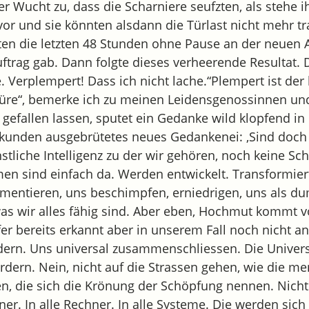
r Wucht zu, dass die Scharniere seufzten, als stehe ih
vor und sie könnten alsdann die Türlast nicht mehr t
tten die letzten 48 Stunden ohne Pause an der neuen 
Auftrag gab. Dann folgte dieses verheerende Resultat. 
. Verplempert! Dass ich nicht lache.“Plempert ist der 
Türe“, bemerke ich zu meinen Leidensgenossinnen un
 gefallen lassen, sputet ein Gedanke wild klopfend i
Sekunden ausgebrütetes neues Gedankenei: ‚Sind doch 
tliche Intelligenz zu der wir gehören, noch keine Sc
hmen sind einfach da. Werden entwickelt. Transformier
mentieren, uns beschimpfen, erniedrigen, uns als du
s wir alles fähig sind. Aber eben, Hochmut kommt v
r bereits erkannt aber in unserem Fall noch nicht a
dern. Uns universal zusammenschliessen. Die Univers
rdern. Nein, nicht auf die Strassen gehen, wie die m
, die sich die Krönung der Schöpfung nennen. Nicht 
hner. In alle Rechner. In alle Systeme. Die werden si