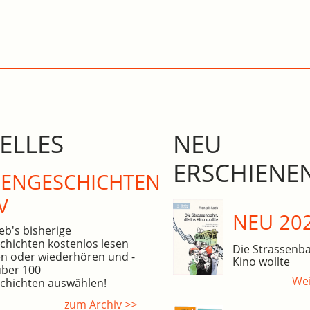
ELLES
NEU
ERSCHIENE
N­GE­SCHICHTEN
V
NEU 20
eb's bisherige
hichten kostenlos lesen
Die Strassenba
n oder wiederhören und -
Kino wollte
über 100
Wei
hichten auswählen!
zum Archiv >>