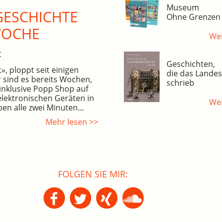
Museum
ESCHICHTE
Ohne Grenzen
WOCHE
Wei
t
Geschichten,
, ploppt seit einigen
die das Land
 sind es bereits Wochen,
schrieb
inklusive Popp Shop auf
elektronischen Geräten in
Wei
en alle zwei Minuten...
Mehr lesen >>
FOLGEN SIE MIR: