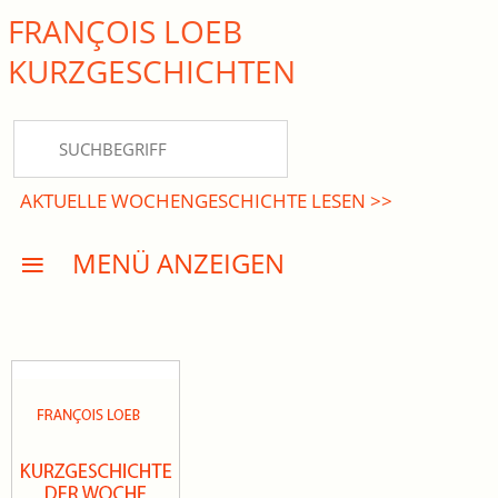
FRANÇOIS LOEB
close Submenü
KURZ­GESCHICHTEN
HOME
KURZGESCHICHTEN
AKTUELLE WOCHENGESCHICHTE LESEN >>
DREISATZROMANE
MENÜ ANZEIGEN
PRESSE
EVENTS
AKTUELLES
INFO